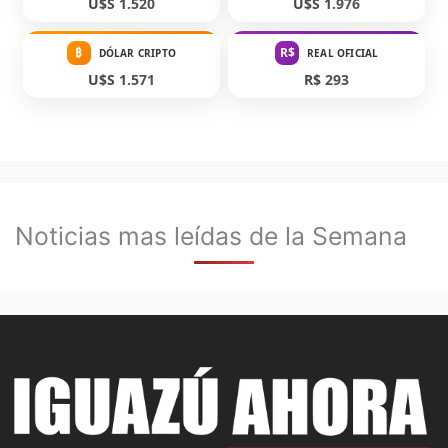
U$S 1.520
U$S 1.976
₿
R$
DÓLAR CRIPTO
REAL OFICIAL
U$S 1.571
R$ 293
Noticias mas leídas de la Semana