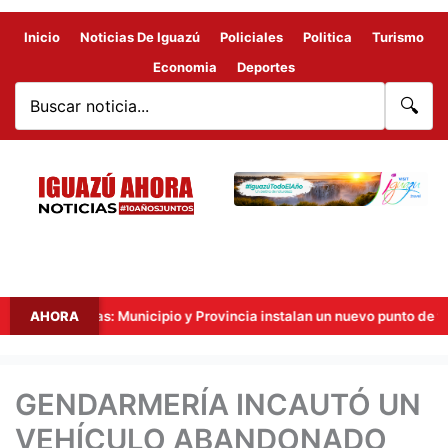
Inicio
Noticias De Iguazú
Policiales
Politica
Turismo
Economia
Deportes
🔍
 Fronteras: Municipio y Provincia instalan un nuevo punto de videovig
AHORA
GENDARMERÍA INCAUTÓ UN
VEHÍCULO ABANDONADO