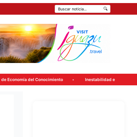
🔍
l Conocimiento
Inestabilidad en la ciudad: Consultá el pron