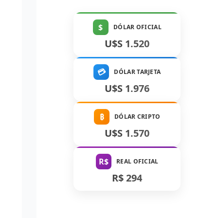
$
DÓLAR OFICIAL
U$S 1.520
💳
DÓLAR TARJETA
U$S 1.976
₿
DÓLAR CRIPTO
U$S 1.570
R$
REAL OFICIAL
R$ 294