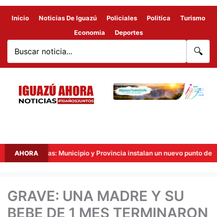
Inicio
Noticias De Iguazú
Policiales
Politica
Turismo
Economia
Deportes
🔍
es Fronteras: Municipio y Provincia instalan un nuevo punto de videovi
AHORA
GRAVE: UNA MADRE Y SU
BEBE DE 1 MES TERMINARON