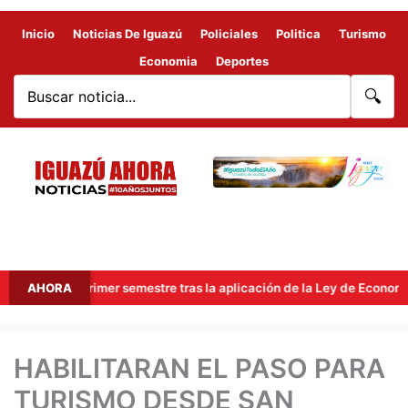
Inicio
Noticias De Iguazú
Policiales
Politica
Turismo
Economia
Deportes
🔍
en el primer semestre tras la aplicación de la Ley de Economía del 
AHORA
HABILITARAN EL PASO PARA
TURISMO DESDE SAN