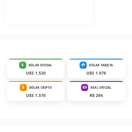
$
💳
DÓLAR OFICIAL
DÓLAR TARJETA
U$S 1.520
U$S 1.976
₿
R$
DÓLAR CRIPTO
REAL OFICIAL
U$S 1.570
R$ 294