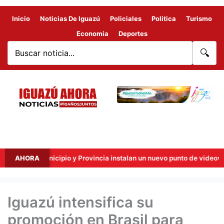
Inicio
Noticias De Iguazú
Policiales
Politica
Turismo
Economia
Deportes
🔍
 Municipio y Provincia instalan un nuevo punto de videovigilancia con
AHORA
Iguazú intensifica su
promoción en Brasil para