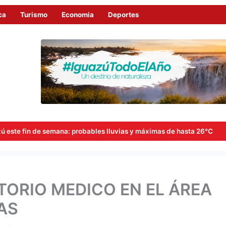
ca
Turismo
Economia
Deportes
na: probables lluvias y máximas de hasta 26°C
Goerling, Ar
TORIO MEDICO EN EL ÁREA
AS