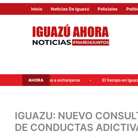
Inicio
Noticias De Iguazú
Policiales
Politi
AHORA
 tierras a extranjeros
El tiempo en Iguazú este fin de sema
IGUAZU: NUEVO CONSUL
DE CONDUCTAS ADICTIV