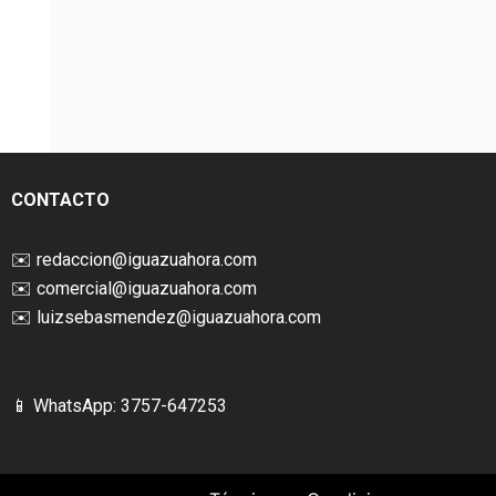
CONTACTO
✉️
redaccion@iguazuahora.com
✉️
comercial@iguazuahora.com
✉️
luizsebasmendez@iguazuahora.com
📱 WhatsApp: 3757-647253