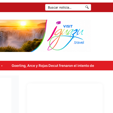
🔍
ce y Rojas Decut frenaron el intento de enviar a comisión la ley de p