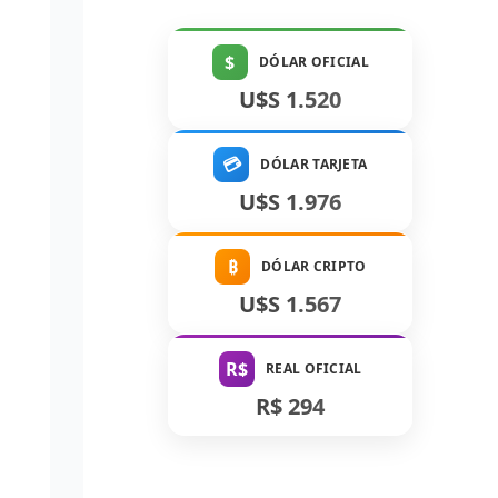
$
DÓLAR OFICIAL
U$S 1.520
💳
DÓLAR TARJETA
U$S 1.976
₿
DÓLAR CRIPTO
U$S 1.567
R$
REAL OFICIAL
R$ 294