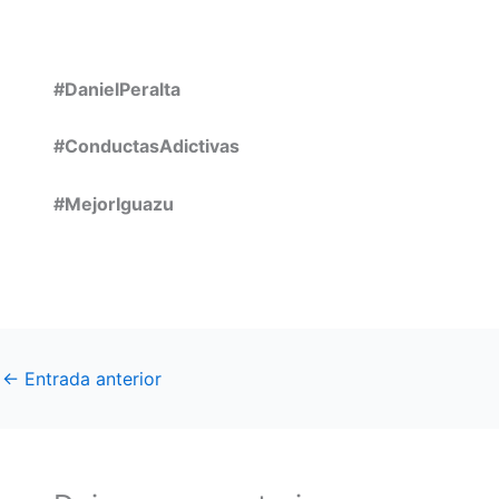
#DanielPeralta
#ConductasAdictivas
#MejorIguazu
←
Entrada anterior