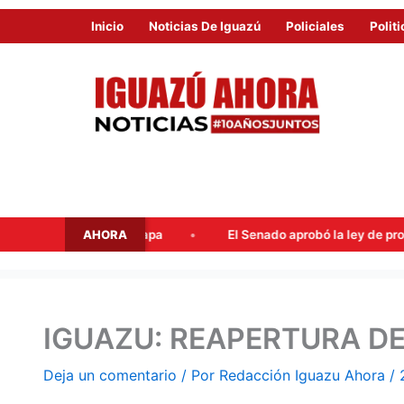
Inicio
Noticias De Iguazú
Policiales
Politi
AHORA
 en la tapa
El Senado aprobó la ley de propiedad privada, pe
IGUAZU: REAPERTURA DE
Deja un comentario
/ Por
Redacción Iguazu Ahora
/