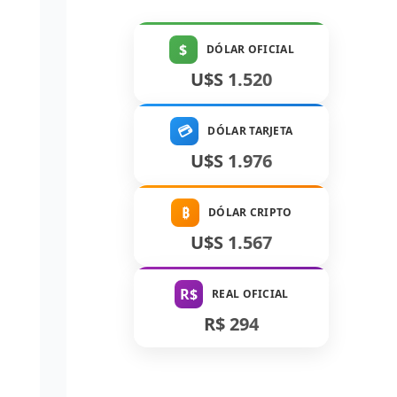
$
DÓLAR OFICIAL
U$S 1.520
💳
DÓLAR TARJETA
U$S 1.976
₿
DÓLAR CRIPTO
U$S 1.567
R$
REAL OFICIAL
R$ 294