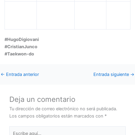
Ancheta
Sanchez
4°
Jocelyn
Hugo
4
Nicole
Cesar
#HugoDigiovani
#CristianJunco
#Taekwon-do
←
Entrada anterior
Entrada siguiente
→
Deja un comentario
Tu dirección de correo electrónico no será publicada.
Los campos obligatorios están marcados con
*
Escribe