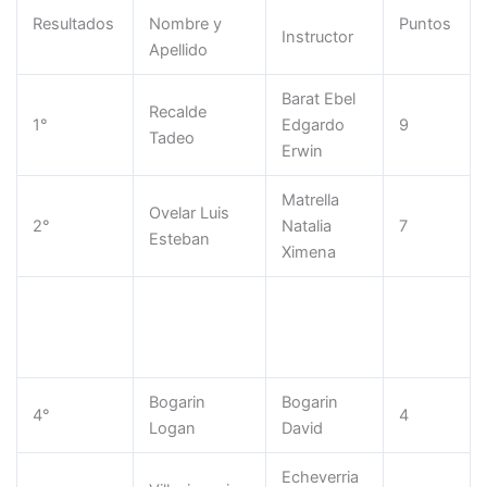
Resultados
Nombre y
Puntos
Instructor
Apellido
Barat Ebel
Recalde
1°
Edgardo
9
Tadeo
Erwin
Matrella
Ovelar Luis
2°
Natalia
7
Esteban
Ximena
Barrios
Nuñez
3°
Agustin
5
Dario
Andres
Bogarin
Bogarin
4°
4
Logan
David
Echeverria