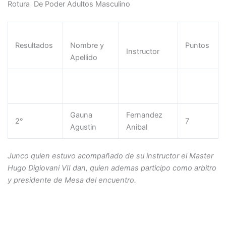
Rotura De Poder Adultos Masculino
Resultados
Nombre y
Puntos
Instructor
Apellido
Junco
Digiovani
1°
9
Cristian
Hugo Jose
Gauna
Fernandez
2°
7
Agustin
Anibal
Junco quien estuvo acompañado de su instructor el Master
Hugo Digiovani VII dan, quien ademas participo como arbitro
y presidente de Mesa del encuentro.