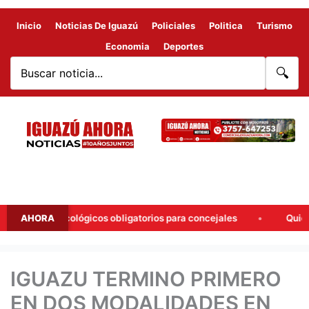
Inicio
Noticias De Iguazú
Policiales
Politica
Turismo
Economia
Deportes
🔍
ológicos obligatorios para concejales
AHORA
Quiebre en Iguazú: C
IGUAZU TERMINO PRIMERO
EN DOS MODALIDADES EN