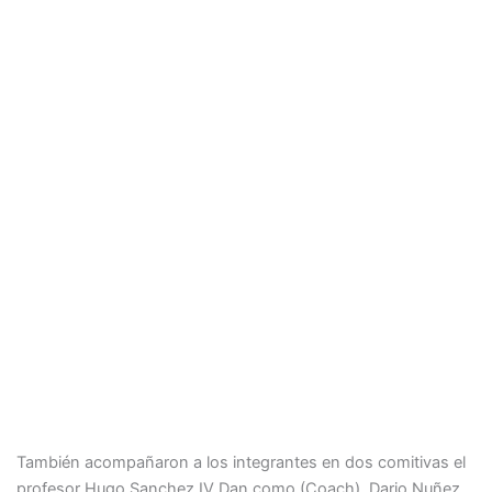
También acompañaron a los integrantes en dos comitivas el
profesor Hugo Sanchez IV Dan como (Coach), Dario Nuñez