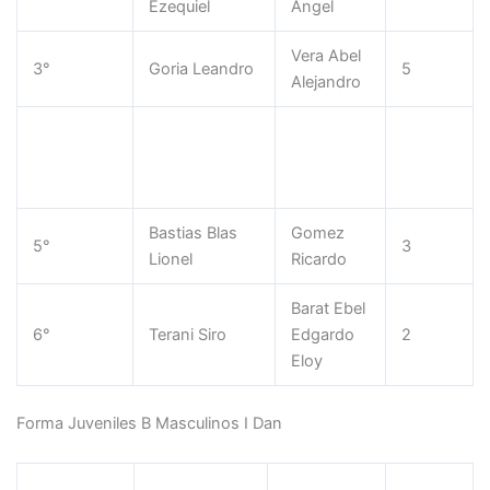
Ezequiel
Angel
Vera Abel
3°
Goria Leandro
5
Alejandro
Digiovani
4°
Junco Cristian
Hugo
4
Jose
Bastias Blas
Gomez
5°
3
Lionel
Ricardo
Barat Ebel
6°
Terani Siro
Edgardo
2
Eloy
Forma Juveniles B Masculinos I Dan