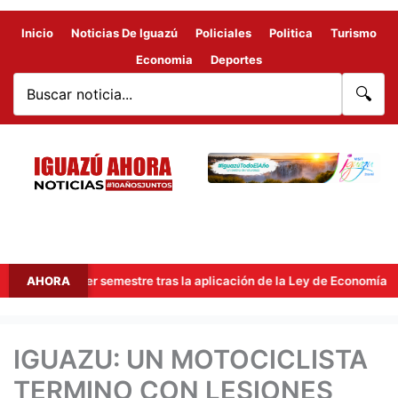
Inicio
Noticias De Iguazú
Policiales
Politica
Turismo
Economia
Deportes
🔍
el primer semestre tras la aplicación de la Ley de Economía del Con
AHORA
IGUAZU: UN MOTOCICLISTA
TERMINO CON LESIONES