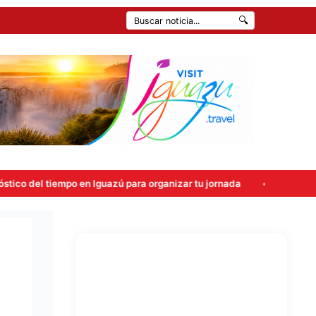
🔍
po en Iguazú para organizar tu jornada
Atropellaron un cont