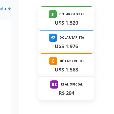
ente
→
$
DÓLAR OFICIAL
U$S 1.520
💳
DÓLAR TARJETA
U$S 1.976
₿
DÓLAR CRIPTO
U$S 1.568
R$
REAL OFICIAL
R$ 294