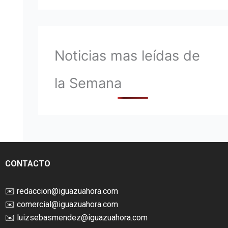
Noticias mas leídas de
la Semana
CONTACTO
✉️
redaccion@iguazuahora.com
✉️
comercial@iguazuahora.com
✉️
luizsebasmendez@iguazuahora.com