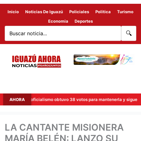
Inicio
Noticias De Iguazú
Policiales
Politica
Turismo
Economia
Deportes
🔍
ro el oficialismo obtuvo 38 votos para mantenerla y sigue el debate
AHORA
LA CANTANTE MISIONERA
MARÍA BELÉN: LANZO SU