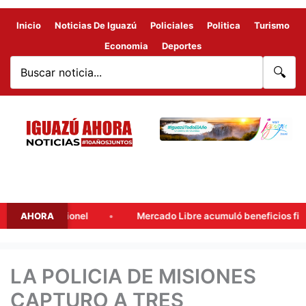
Inicio
Noticias De Iguazú
Policiales
Politica
Turismo
Economia
Deportes
🔍
e de Lionel
AHORA
Mercado Libre acumuló beneficios fiscales por 
LA POLICIA DE MISIONES
CAPTURO A TRES