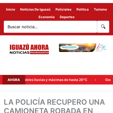
Inicio
Noticias De Iguazú
Policiales
Politica
Turismo
Economia
Deportes
🔍
ana: probables lluvias y máximas de hasta 26°C
AHORA
Goerling, A
LA POLICÍA RECUPERO UNA
CAMIONETA ROBADA EN