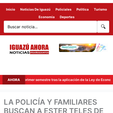
Inicio
Noticias De Iguazú
Policiales
Politica
Turismo
Economia
Deportes
🔍
s en el primer semestre tras la aplicación de la Ley de Economía de
AHORA
LA POLICÍA Y FAMILIARES
BUSCAN A ESTER TELES DE