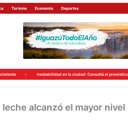
ca
Turismo
Economia
Deportes
Inestabilidad en la ciudad: Consultá el pronóstico del tiempo en Igu
 leche alcanzó el mayor nivel