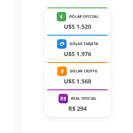
$
DÓLAR OFICIAL
U$S 1.520
💳
DÓLAR TARJETA
U$S 1.976
₿
DÓLAR CRIPTO
U$S 1.568
R$
REAL OFICIAL
R$ 294