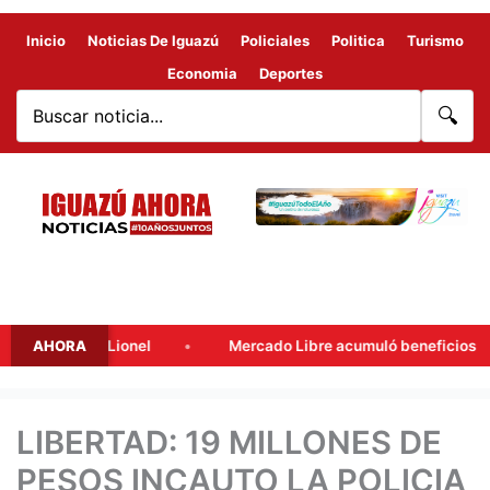
Inicio
Noticias De Iguazú
Policiales
Politica
Turismo
Economia
Deportes
🔍
adre de Lionel
AHORA
Mercado Libre acumuló beneficios fiscales p
LIBERTAD: 19 MILLONES DE
PESOS INCAUTO LA POLICIA