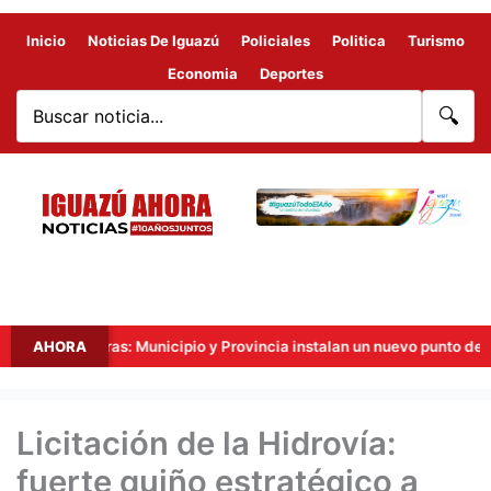
Inicio
Noticias De Iguazú
Policiales
Politica
Turismo
Economia
Deportes
🔍
nteras: Municipio y Provincia instalan un nuevo punto de videovigilan
AHORA
Licitación de la Hidrovía:
fuerte guiño estratégico a