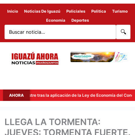
Inicio
Noticias De Iguazú
Policiales
Politica
Turismo
Economia
Deportes
🔍
mestre tras la aplicación de la Ley de Economía del Conocimiento
AHORA
LLEGA LA TORMENTA:
JUEVES: TORMENTA FUERTE.