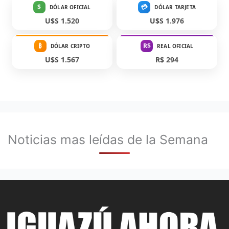
$
💳
DÓLAR OFICIAL
DÓLAR TARJETA
U$S 1.520
U$S 1.976
₿
R$
DÓLAR CRIPTO
REAL OFICIAL
U$S 1.567
R$ 294
Noticias mas leídas de la Semana