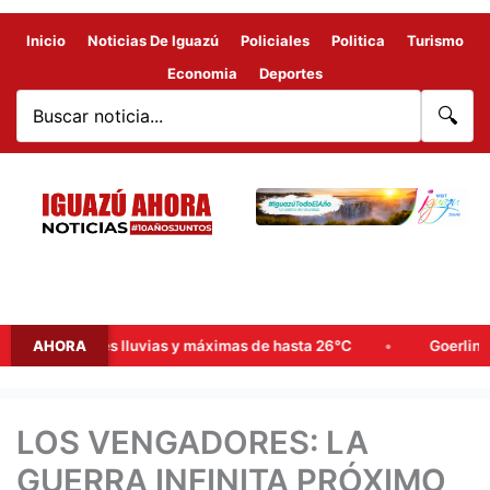
Inicio
Noticias De Iguazú
Policiales
Politica
Turismo
Economia
Deportes
🔍
 probables lluvias y máximas de hasta 26°C
AHORA
Goerling, Arce y
LOS VENGADORES: LA
GUERRA INFINITA PRÓXIMO