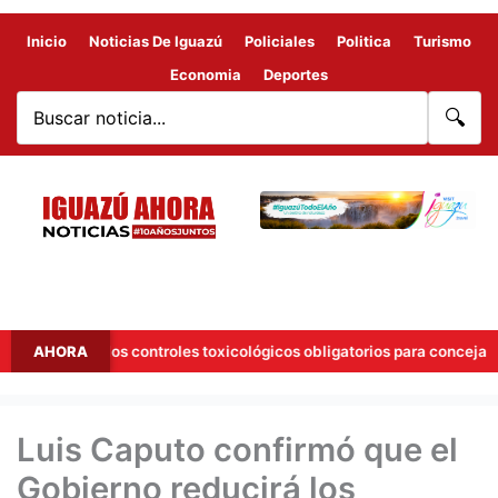
Inicio
Noticias De Iguazú
Policiales
Politica
Turismo
Economia
Deportes
🔍
ión a los controles toxicológicos obligatorios para concejales
AHORA
Luis Caputo confirmó que el
Gobierno reducirá los