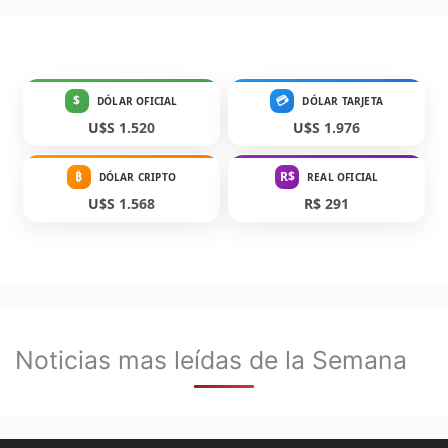
$
💳
DÓLAR OFICIAL
DÓLAR TARJETA
U$S 1.520
U$S 1.976
₿
R$
DÓLAR CRIPTO
REAL OFICIAL
U$S 1.568
R$ 291
Noticias mas leídas de la Semana