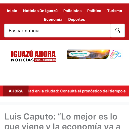
Inicio
Noticias De Iguazú
Policiales
Politica
Turismo
Economia
Deportes
🔍
lidad en la ciudad: Consultá el pronóstico del tiempo en Iguazú para 
AHORA
Luis Caputo: “Lo mejor es lo
que viene y la economía va a