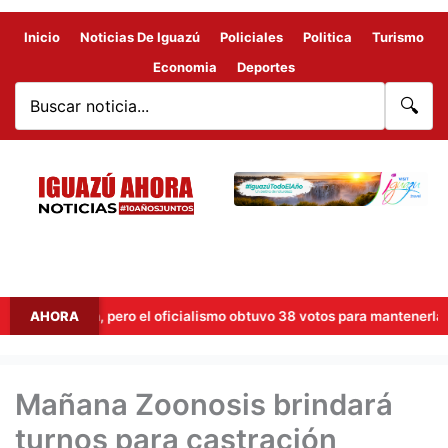
Inicio
Noticias De Iguazú
Policiales
Politica
Turismo
Economia
Deportes
🔍
 la sesión, pero el oficialismo obtuvo 38 votos para mantenerla y sigue
AHORA
Mañana Zoonosis brindará
turnos para castración