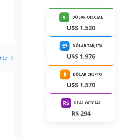
$
DÓLAR OFICIAL
U$S 1.520
💳
DÓLAR TARJETA
U$S 1.976
ente
→
₿
DÓLAR CRIPTO
U$S 1.570
R$
REAL OFICIAL
R$ 294