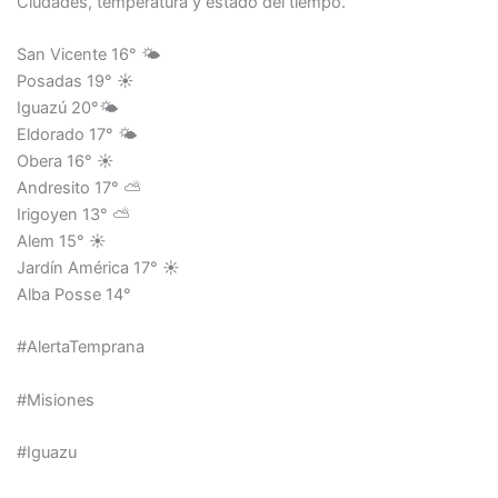
Ciudades, temperatura y estado del tiempo.
San Vicente 16° 🌤
Posadas 19° ☀
Iguazú 20°🌤
Eldorado 17° 🌤
Obera 16° ☀
Andresito 17° ⛅
Irigoyen 13° ⛅
Alem 15° ☀
Jardín América 17° ☀
Alba Posse 14°
#AlertaTemprana
#Misiones
#Iguazu