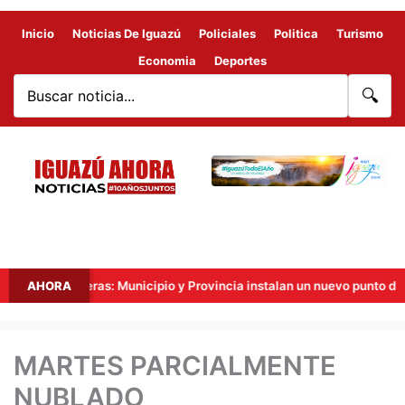
Inicio
Noticias De Iguazú
Policiales
Politica
Turismo
Economia
Deportes
🔍
s Fronteras: Municipio y Provincia instalan un nuevo punto de videovi
AHORA
MARTES PARCIALMENTE
NUBLADO