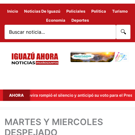
Inicio
Noticias De Iguazú
Policiales
Politica
Turismo
Economia
Deportes
🔍
Rovira rompió el silencio y anticipó su voto para el Presupuesto 2027
AHORA
MARTES Y MIERCOLES
DESPEJADO