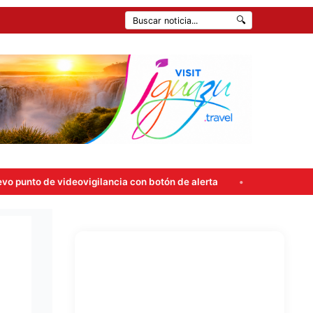
🔍
gilancia con botón de alerta
Carlos Rovira rompió el silenc