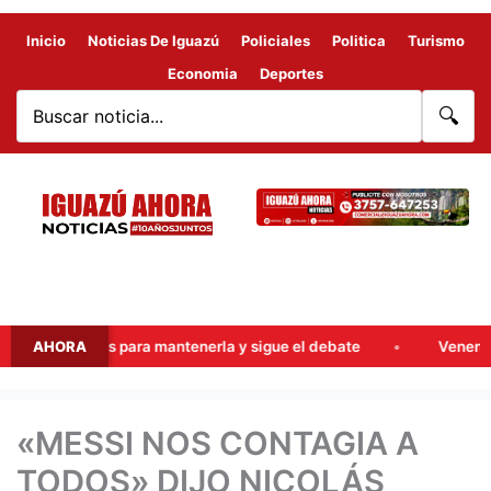
Inicio
Noticias De Iguazú
Policiales
Politica
Turismo
Economia
Deportes
🔍
o 38 votos para mantenerla y sigue el debate
AHORA
Veneno en las c
«MESSI NOS CONTAGIA A
TODOS» DIJO NICOLÁS