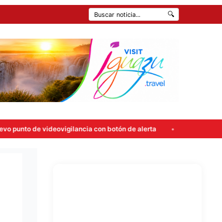
🔍
ideovigilancia con botón de alerta
Carlos Rovira rompió el 