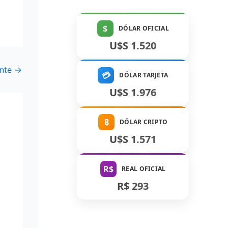
$
DÓLAR OFICIAL
U$S 1.520
ente
→
💳
DÓLAR TARJETA
U$S 1.976
₿
DÓLAR CRIPTO
U$S 1.571
R$
REAL OFICIAL
R$ 293