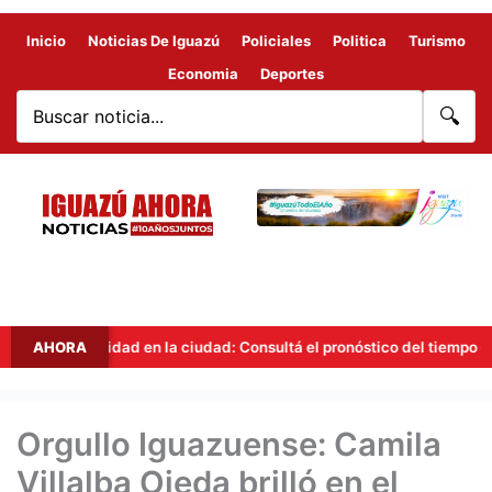
Inicio
Noticias De Iguazú
Policiales
Politica
Turismo
Economia
Deportes
🔍
stabilidad en la ciudad: Consultá el pronóstico del tiempo en Iguazú p
AHORA
Orgullo Iguazuense: Camila
Villalba Ojeda brilló en el