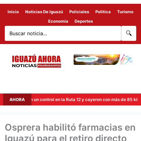
Inicio
Noticias De Iguazú
Policiales
Politica
Turismo
Economia
Deportes
🔍
pellaron un control en la Ruta 12 y cayeron con más de 85 kilos de m
AHORA
Osprera habilitó farmacias en
Iguazú para el retiro directo