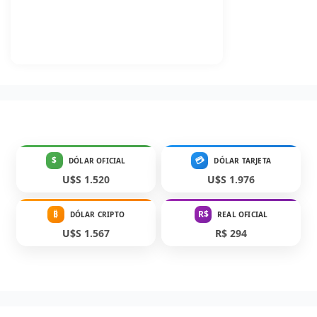
$
💳
DÓLAR OFICIAL
DÓLAR TARJETA
U$S 1.520
U$S 1.976
₿
R$
DÓLAR CRIPTO
REAL OFICIAL
U$S 1.567
R$ 294