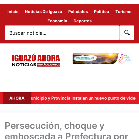
Inicio
Noticias De Iguazú
Policiales
Politica
Turismo
Economia
Deportes
🔍
: Municipio y Provincia instalan un nuevo punto de videovigilancia co
AHORA
Persecución, choque y
emboscada a Prefectura por