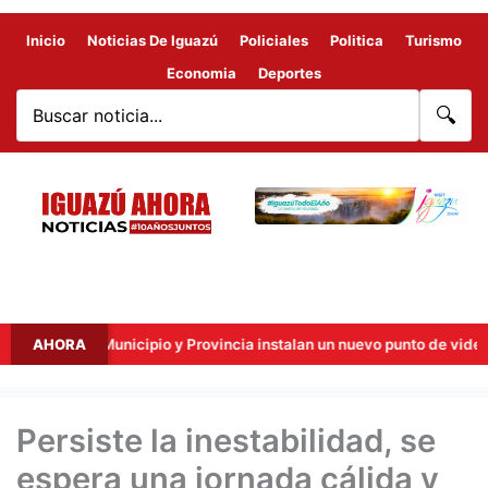
Inicio
Noticias De Iguazú
Policiales
Politica
Turismo
Economia
Deportes
🔍
eras: Municipio y Provincia instalan un nuevo punto de videovigilanci
AHORA
Persiste la inestabilidad, se
espera una jornada cálida y