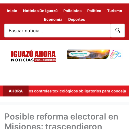
Inicio
Noticias De Iguazú
Policiales
Politica
Turismo
Economia
Deportes
🔍
n a los controles toxicológicos obligatorios para concejales
AHORA
Posible reforma electoral en
Misiones: trascendieron