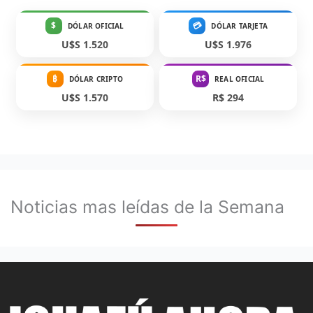
$
💳
DÓLAR OFICIAL
DÓLAR TARJETA
U$S 1.520
U$S 1.976
₿
R$
DÓLAR CRIPTO
REAL OFICIAL
U$S 1.570
R$ 294
Noticias mas leídas de la Semana