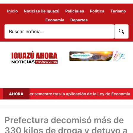
Inicio
Noticias De Iguazú
Policiales
Politica
Turismo
Economia
Deportes
🔍
el primer semestre tras la aplicación de la Ley de Economía del Con
AHORA
Prefectura decomisó más de
330 kilos de droga y detuvo a