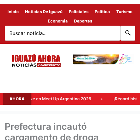
Inicio
Noticias De Iguazú
Policiales
Politica
Turismo
Economia
Deportes
🔍
tino clave en Meet Up Argentina 2026
AHORA
¡Récord histórico! El
Prefectura incautó
cargamento de droga