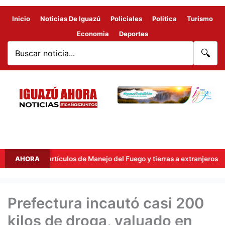
Inicio
Noticias De Iguazú
Policiales
Politica
Turismo
Economia
Deportes
🔍
iró los artículos de Manejo del Fuego y tierras a extranjeros
AHORA
Prefectura incautó casi 200
kilos de droga, valuado en