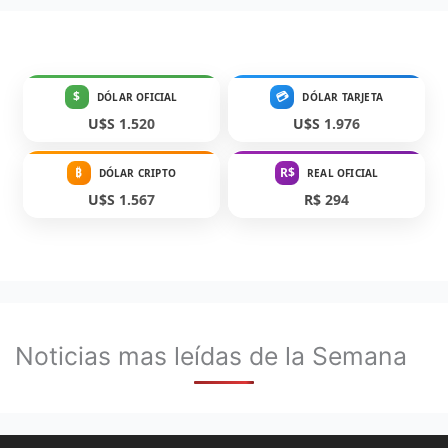
$
💳
DÓLAR OFICIAL
DÓLAR TARJETA
U$S 1.520
U$S 1.976
₿
R$
DÓLAR CRIPTO
REAL OFICIAL
U$S 1.567
R$ 294
Noticias mas leídas de la Semana