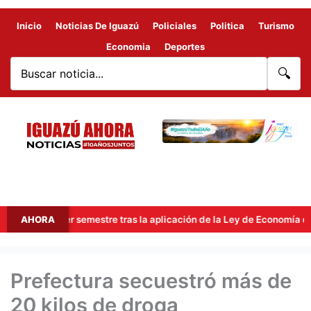
Inicio
Noticias De Iguazú
Policiales
Politica
Turismo
Economia
Deportes
🔍
 primer semestre tras la aplicación de la Ley de Economía del Conoc
AHORA
Prefectura secuestró más de
20 kilos de droga