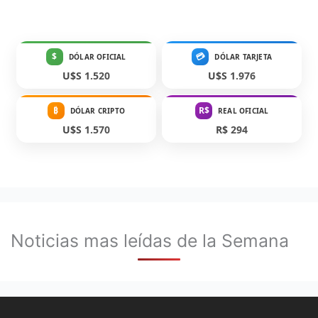
$
💳
DÓLAR OFICIAL
DÓLAR TARJETA
U$S 1.520
U$S 1.976
₿
R$
DÓLAR CRIPTO
REAL OFICIAL
U$S 1.570
R$ 294
Noticias mas leídas de la Semana