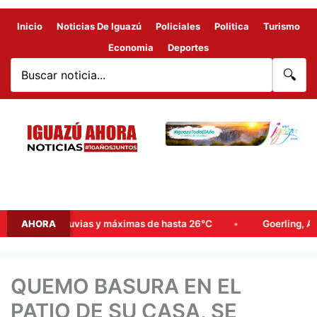
Inicio
Noticias De Iguazú
Policiales
Politica
Turismo
Economia
Deportes
🔍
bables lluvias y máximas de hasta 26°C
AHORA
Goerling, Arce y Roj
QUEMO BASURA EN EL
PATIO DE SU CASA, SE