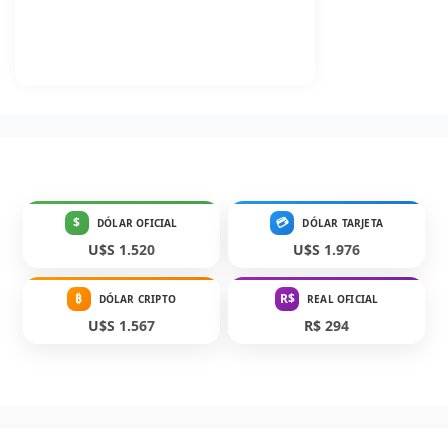
$
💳
DÓLAR OFICIAL
DÓLAR TARJETA
U$S 1.520
U$S 1.976
₿
R$
DÓLAR CRIPTO
REAL OFICIAL
U$S 1.567
R$ 294