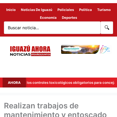
Inicio
Noticias De Iguazú
Policiales
Politica
Turismo
Economia
Deportes
🔍
esión a los controles toxicológicos obligatorios para concejales
AHORA
Realizan trabajos de
mantenimiento y entoscado