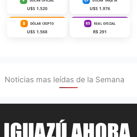
$
💳
DÓLAR OFICIAL
DÓLAR TARJETA
U$S 1.520
U$S 1.976
₿
R$
DÓLAR CRIPTO
REAL OFICIAL
U$S 1.568
R$ 291
Noticias mas leídas de la Semana