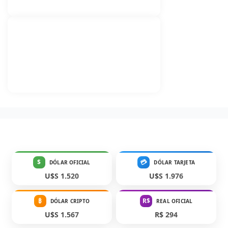
$
💳
DÓLAR OFICIAL
DÓLAR TARJETA
U$S 1.520
U$S 1.976
₿
R$
DÓLAR CRIPTO
REAL OFICIAL
U$S 1.567
R$ 294