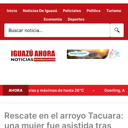
Inicio
Noticias De Iguazú
Policiales
Politica
Turismo
Economia
Deportes
🔍
bables lluvias y máximas de hasta 26°C
AHORA
Goerling, Arce y Roj
Rescate en el arroyo Tacuara:
una mujer fue asistida tras