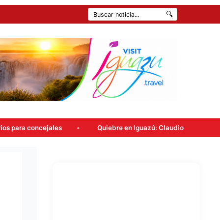
🔍
es
Quiebre en Iguazú: Claudio Filippa renunció a Encuentr