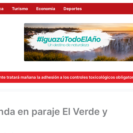
ca
Turismo
Economia
Deportes
 la adhesión a los controles toxicológicos obligatorios para concejal
nda en paraje El Verde y