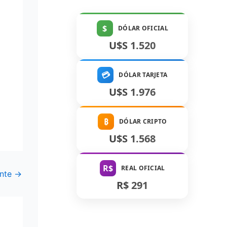
$
DÓLAR OFICIAL
U$S 1.520
💳
DÓLAR TARJETA
U$S 1.976
₿
DÓLAR CRIPTO
U$S 1.568
R$
REAL OFICIAL
ente
→
R$ 291