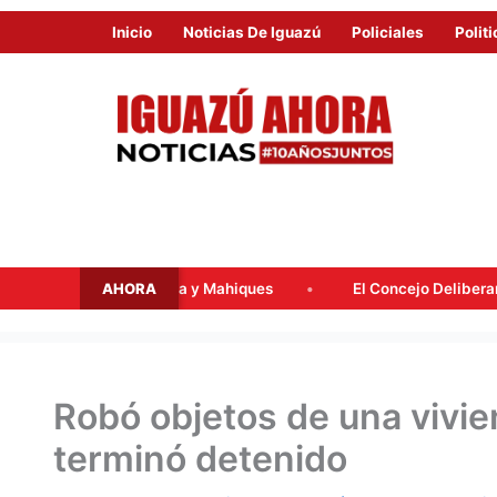
Inicio
Noticias De Iguazú
Policiales
Politi
AHORA
ssalacqua y Mahiques
El Concejo Deliberante tratará mañana
Robó objetos de una vivie
terminó detenido