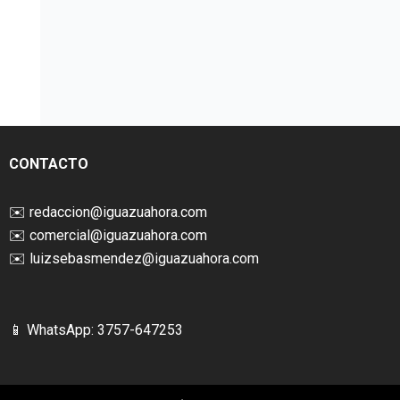
CONTACTO
✉️
redaccion@iguazuahora.com
✉️
comercial@iguazuahora.com
✉️
luizsebasmendez@iguazuahora.com
📱 WhatsApp: 3757-647253