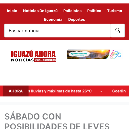
Inicio
Noticias De Iguazú
Policiales
Politica
Turismo
Economia
Deportes
🔍
probables lluvias y máximas de hasta 26°C
AHORA
Goerling, Arce y 
SÁBADO CON
POSIBILIDADES DE LEVES