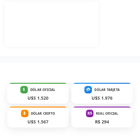
$
💳
DÓLAR OFICIAL
DÓLAR TARJETA
U$S 1.520
U$S 1.976
₿
R$
DÓLAR CRIPTO
REAL OFICIAL
U$S 1.567
R$ 294