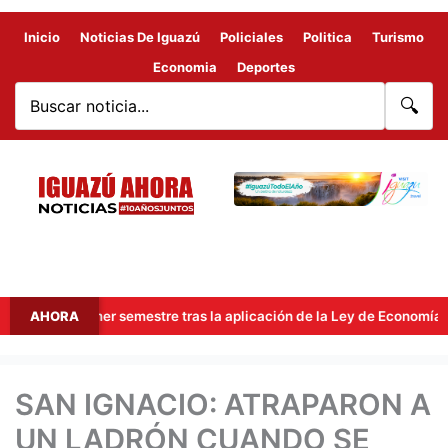
Inicio
Noticias De Iguazú
Policiales
Politica
Turismo
Economia
Deportes
🔍
 el primer semestre tras la aplicación de la Ley de Economía del Co
AHORA
SAN IGNACIO: ATRAPARON A
UN LADRÓN CUANDO SE