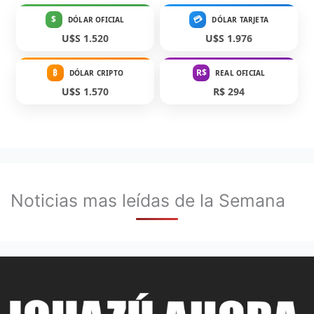
$
💳
DÓLAR OFICIAL
DÓLAR TARJETA
U$S 1.520
U$S 1.976
₿
R$
DÓLAR CRIPTO
REAL OFICIAL
U$S 1.570
R$ 294
Noticias mas leídas de la Semana