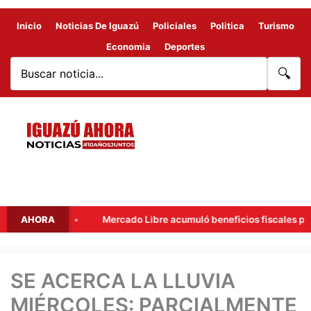
Inicio
Noticias De Iguazú
Policiales
Politica
Turismo
Economia
Deportes
🔍
AHORA
Mercado Libre acumuló beneficios fiscales por más de USD
SE ACERCA LA LLUVIA
MIÉRCOLES: PARCIALMENTE