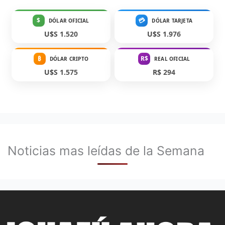
$
💳
DÓLAR OFICIAL
DÓLAR TARJETA
U$S 1.520
U$S 1.976
₿
R$
DÓLAR CRIPTO
REAL OFICIAL
U$S 1.575
R$ 294
Noticias mas leídas de la Semana