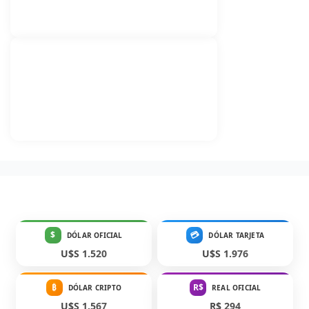
$
💳
DÓLAR OFICIAL
DÓLAR TARJETA
U$S 1.520
U$S 1.976
₿
R$
DÓLAR CRIPTO
REAL OFICIAL
U$S 1.567
R$ 294