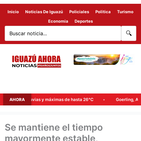
Inicio
Noticias De Iguazú
Policiales
Politica
Turismo
Economia
Deportes
🔍
bles lluvias y máximas de hasta 26°C
AHORA
Goerling, Arce y Roja
Se mantiene el tiempo
mayormente estable,