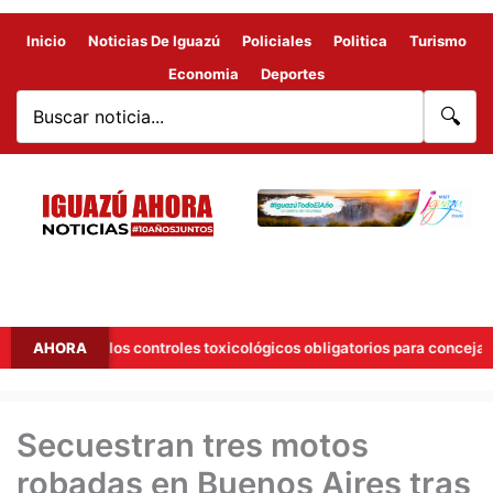
Inicio
Noticias De Iguazú
Policiales
Politica
Turismo
Economia
Deportes
🔍
 a los controles toxicológicos obligatorios para concejales
AHORA
Secuestran tres motos
robadas en Buenos Aires tras