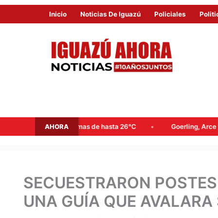
Inicio
Noticias De Iguazú
Policiales
Politi
AHORA
s y máximas de hasta 26°C
Goerling, Arce y Rojas Decut fren
SECUESTRARON POSTES 
UNA GUÍA QUE AVALARA 