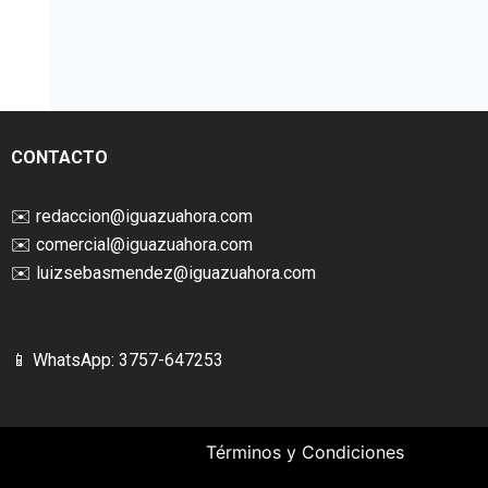
CONTACTO
✉️
redaccion@iguazuahora.com
✉️
comercial@iguazuahora.com
✉️
luizsebasmendez@iguazuahora.com
📱 WhatsApp: 3757-647253
Términos y Condiciones