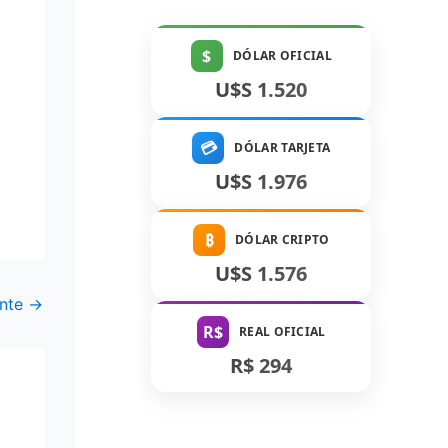
$
DÓLAR OFICIAL
U$S 1.520
💳
DÓLAR TARJETA
U$S 1.976
₿
DÓLAR CRIPTO
U$S 1.576
ente
→
R$
REAL OFICIAL
R$ 294