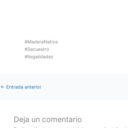
#MaderaNativa
#Secuestro
#Ilegalidades
←
Entrada anterior
Deja un comentario