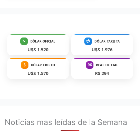
$
💳
DÓLAR OFICIAL
DÓLAR TARJETA
U$S 1.520
U$S 1.976
₿
R$
DÓLAR CRIPTO
REAL OFICIAL
U$S 1.570
R$ 294
Noticias mas leídas de la Semana