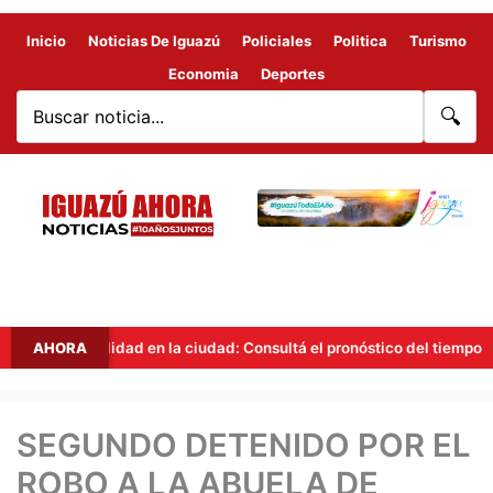
Inicio
Noticias De Iguazú
Policiales
Politica
Turismo
Economia
Deportes
🔍
Inestabilidad en la ciudad: Consultá el pronóstico del tiempo en Iguaz
AHORA
SEGUNDO DETENIDO POR EL
ROBO A LA ABUELA DE