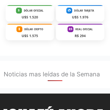
$
💳
DÓLAR OFICIAL
DÓLAR TARJETA
U$S 1.520
U$S 1.976
₿
R$
DÓLAR CRIPTO
REAL OFICIAL
U$S 1.575
R$ 294
Noticias mas leídas de la Semana