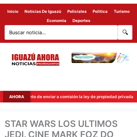
Inicio
Noticias De Iguazú
Policiales
Politica
Turismo
Economia
Deportes
🔍
 el intento de enviar a comisión la ley de propiedad privada
AHORA
STAR WARS LOS ULTIMOS
JEDI. CINE MARK FOZ DO