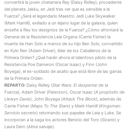
convertirá la joven chatarrera Rey (Daisy Ridley), procedente
del planeta Jakku, en Jedi tras ver que es sensible a la
Fuerza? ¿Será el legendario Maestro Jedi Luke Skywalker
(Mark Hamill), exiliado a un lejano lugar de la galaxia, quien
enseñe a Rey los designios de la Fuerza? ¿Cómo afrontará la
General de la Resistencia Leia Organa (Carrie Fisher) la
muerte de Han Solo a manos de su hijo Ben Solo, convertido
en Kylo Ren (Adam Driver), líder de los Caballeros de la
Primera Orden? ¿Qué harán ahora el talentoso piloto de la
Resistencia Poe Dameron (Oscar Isaac) y Finn (John
Boyega), el ex-soldado de asalto que está libre de las garras
de la Primera Orden.
REPARTO:
Daisy Ridley (
Star Wars: El despertar de la
Fuerza
), Adam Driver (
Paterson
), Oscar Isaac (
A propósito de
Llewyn Davis
), John Boyega (
Attack The Block
), además de
Carrie Fisher (
Maps To The Stars
) y Mark Hamill (
Kingsman:
Servicio secreto
) retomando sus papeles de Leia y Luke. Se
incorporan a la saga los actores Benicio del Toro (
Sicario
) y
Laura Dern (
Alma salvaje
).