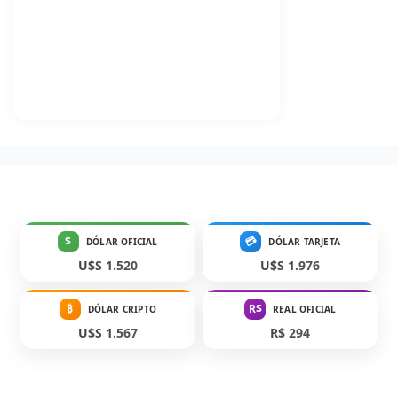
$
💳
DÓLAR OFICIAL
DÓLAR TARJETA
U$S 1.520
U$S 1.976
₿
R$
DÓLAR CRIPTO
REAL OFICIAL
U$S 1.567
R$ 294