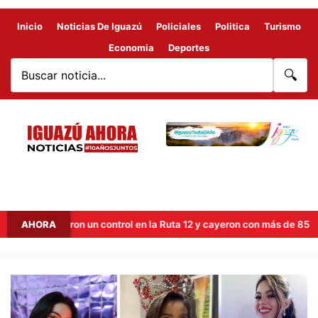
Inicio
Noticias De Iguazú
Policiales
Politica
Turismo
Economia
Deportes
🔍
ropellaron un control en la Ruta 12 y cayeron con más de 85 kilos de
AHORA
Ayelén
Benítez
es