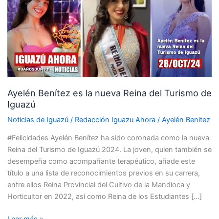
la
nueva
Reina
del
Turismo
de
Iguazú
Ayelén Benítez es la nueva Reina del Turismo de
Iguazú
Noticias de Iguazú
/
Redacción Iguazu Ahora
/
Ayelén Benitez
#Felicidades Ayelén Benítez ha sido coronada como la nueva
Reina del Turismo de Iguazú 2024. La joven, quien también se
desempeña como acompañante terapéutico, añade este
título a una lista de reconocimientos previos en su carrera,
entre ellos Reina Provincial del Cultivo de la Mandioca y
Horticultor en 2022, así como Reina de los Estudiantes […]
Leer más »